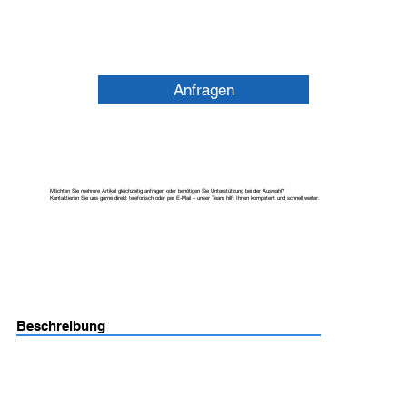
Anfragen
Möchten Sie mehrere Artikel gleichzeitig anfragen oder benötigen Sie Unterstützung bei der Auswahl?
Kontaktieren Sie uns gerne direkt telefonisch oder per E-Mail – unser Team hilft Ihnen kompetent und schnell weiter.
Beschreibung