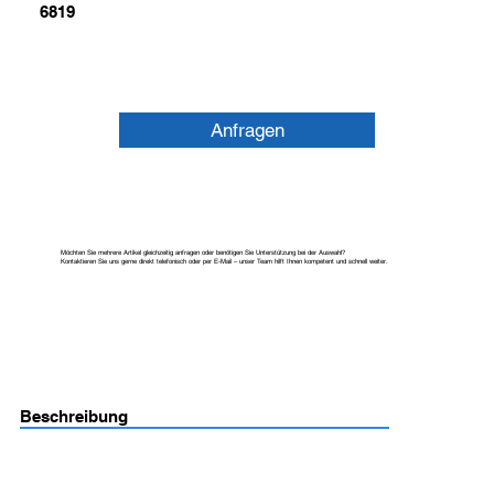
6819
Anfragen
Möchten Sie mehrere Artikel gleichzeitig anfragen oder benötigen Sie Unterstützung bei der Auswahl?
Kontaktieren Sie uns gerne direkt telefonisch oder per E-Mail – unser Team hilft Ihnen kompetent und schnell weiter.
Beschreibung