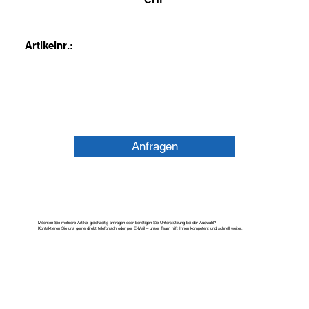
Artikelnr.:
Anfragen
Möchten Sie mehrere Artikel gleichzeitig anfragen oder benötigen Sie Unterstützung bei der Auswahl?
Kontaktieren Sie uns gerne direkt telefonisch oder per E-Mail – unser Team hilft Ihnen kompetent und schnell weiter.