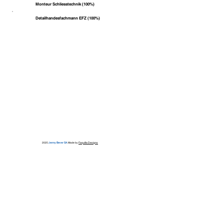
Monteur Schliesstechnik (100%)
Detailhandesfachmann EFZ (100%)
2025
Jenny Bever SA
. Made by
Faquilla Designs