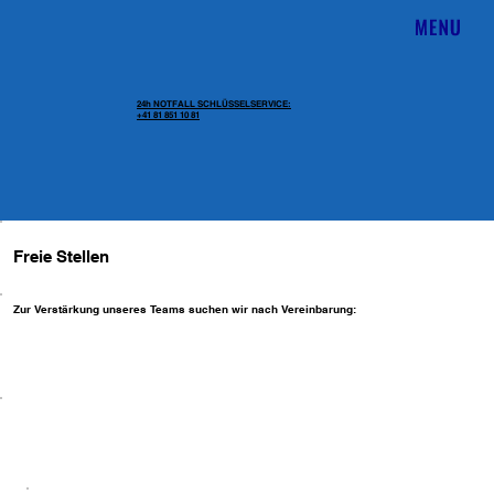
24h NOTFALL SCHLÜSSELSERVICE:
+41 81 851 10 81
Freie Stellen
Zur Verstärkung unseres Teams suchen wir nach Vereinbarung: