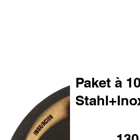
Paket à 1
Stahl+Ino
130