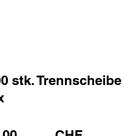
00 stk. Trennscheibe
x
.00
CHF