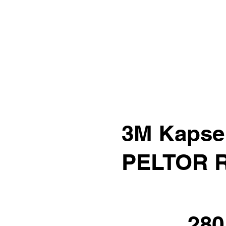
3M Kapse
PELTOR R
280