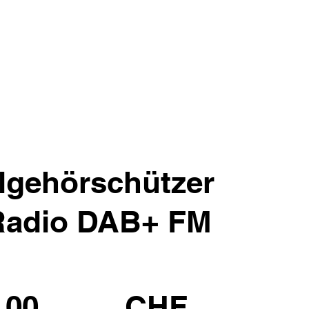
lgehörschützer
adio DAB+ FM
.00
CHF