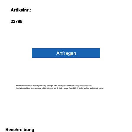
Artikelnr.:
23798
Anfragen
Möchten Sie mehrere Artikel gleichzeitig anfragen oder benötigen Sie Unterstützung bei der Auswahl?
Kontaktieren Sie uns gerne direkt telefonisch oder per E-Mail – unser Team hilft Ihnen kompetent und schnell weiter.
Beschreibung