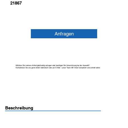
21867
Anfragen
Möchten Sie mehrere Artikel gleichzeitig anfragen oder benötigen Sie Unterstützung bei der Auswahl?
Kontaktieren Sie uns gerne direkt telefonisch oder per E-Mail – unser Team hilft Ihnen kompetent und schnell weiter.
Beschreibung