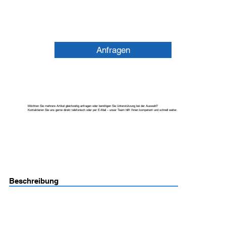
Anfragen
Möchten Sie mehrere Artikel gleichzeitig anfragen oder benötigen Sie Unterstützung bei der Auswahl?
Kontaktieren Sie uns gerne direkt telefonisch oder per E-Mail – unser Team hilft Ihnen kompetent und schnell weiter.
Beschreibung