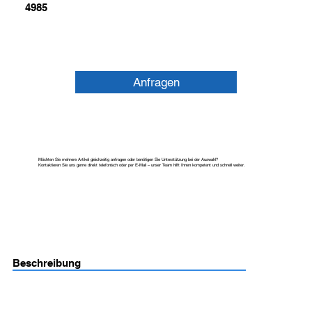
4985
Anfragen
Möchten Sie mehrere Artikel gleichzeitig anfragen oder benötigen Sie Unterstützung bei der Auswahl?
Kontaktieren Sie uns gerne direkt telefonisch oder per E-Mail – unser Team hilft Ihnen kompetent und schnell weiter.
Beschreibung