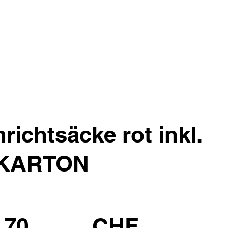
ichtsäcke rot inkl.
 KARTON
.70
CHF