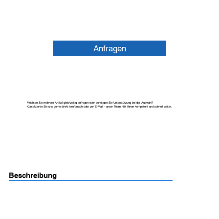
Anfragen
Möchten Sie mehrere Artikel gleichzeitig anfragen oder benötigen Sie Unterstützung bei der Auswahl?
Kontaktieren Sie uns gerne direkt telefonisch oder per E-Mail – unser Team hilft Ihnen kompetent und schnell weiter.
Beschreibung