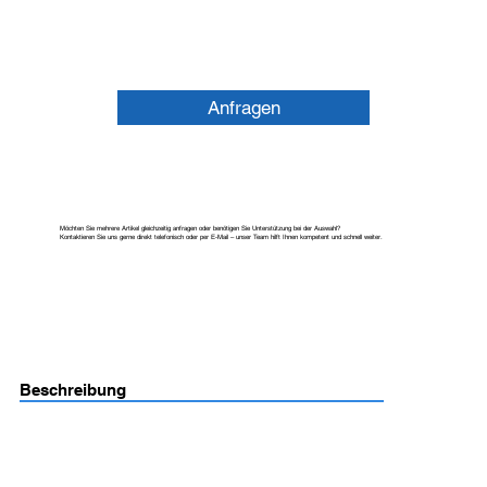
Anfragen
Möchten Sie mehrere Artikel gleichzeitig anfragen oder benötigen Sie Unterstützung bei der Auswahl?
Kontaktieren Sie uns gerne direkt telefonisch oder per E-Mail – unser Team hilft Ihnen kompetent und schnell weiter.
Beschreibung