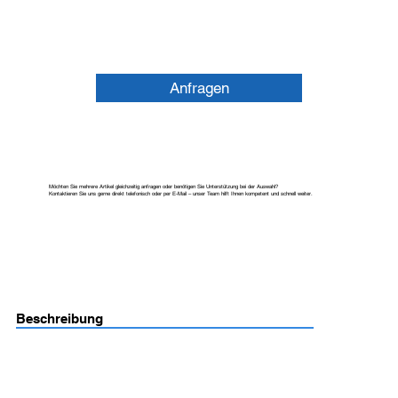
Anfragen
Möchten Sie mehrere Artikel gleichzeitig anfragen oder benötigen Sie Unterstützung bei der Auswahl?
Kontaktieren Sie uns gerne direkt telefonisch oder per E-Mail – unser Team hilft Ihnen kompetent und schnell weiter.
Beschreibung