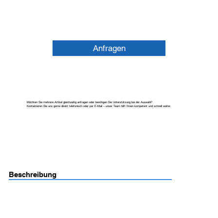
Anfragen
Möchten Sie mehrere Artikel gleichzeitig anfragen oder benötigen Sie Unterstützung bei der Auswahl?
Kontaktieren Sie uns gerne direkt telefonisch oder per E-Mail – unser Team hilft Ihnen kompetent und schnell weiter.
Beschreibung