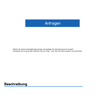
Anfragen
Möchten Sie mehrere Artikel gleichzeitig anfragen oder benötigen Sie Unterstützung bei der Auswahl?
Kontaktieren Sie uns gerne direkt telefonisch oder per E-Mail – unser Team hilft Ihnen kompetent und schnell weiter.
Beschreibung