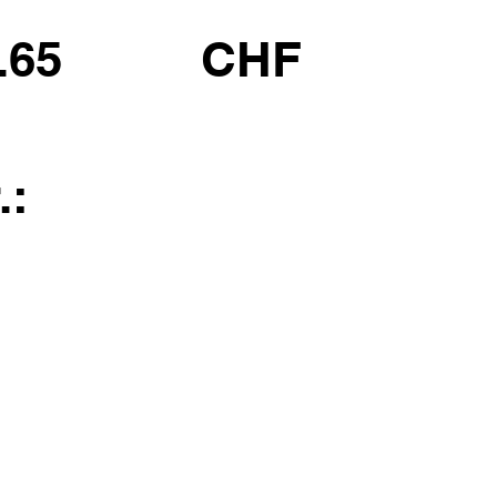
.65
CHF
.: