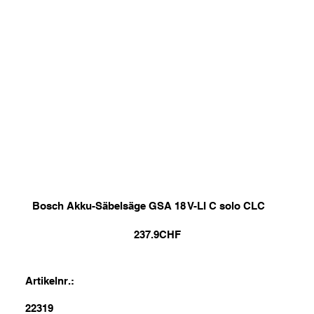
Bosch Akku-Säbelsäge GSA 18 V-LI C solo CLC
237.9
CHF
Artikelnr.:
22319