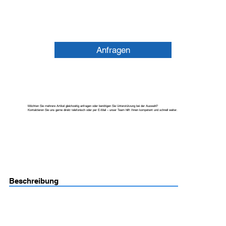
Anfragen
Möchten Sie mehrere Artikel gleichzeitig anfragen oder benötigen Sie Unterstützung bei der Auswahl?
Kontaktieren Sie uns gerne direkt telefonisch oder per E-Mail – unser Team hilft Ihnen kompetent und schnell weiter.
Beschreibung