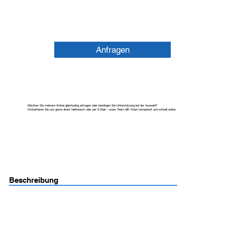
Anfragen
Möchten Sie mehrere Artikel gleichzeitig anfragen oder benötigen Sie Unterstützung bei der Auswahl?
Kontaktieren Sie uns gerne direkt telefonisch oder per E-Mail – unser Team hilft Ihnen kompetent und schnell weiter.
Beschreibung