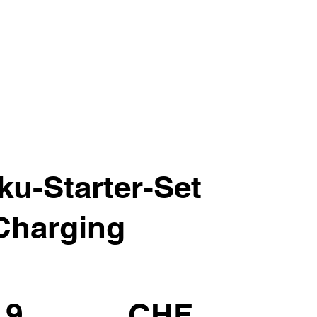
u-Starter-Set
Charging
.9
CHF