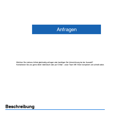
Anfragen
Möchten Sie mehrere Artikel gleichzeitig anfragen oder benötigen Sie Unterstützung bei der Auswahl?
Kontaktieren Sie uns gerne direkt telefonisch oder per E-Mail – unser Team hilft Ihnen kompetent und schnell weiter.
Beschreibung