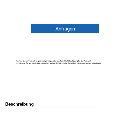
Anfragen
Möchten Sie mehrere Artikel gleichzeitig anfragen oder benötigen Sie Unterstützung bei der Auswahl?
Kontaktieren Sie uns gerne direkt telefonisch oder per E-Mail – unser Team hilft Ihnen kompetent und schnell weiter.
Beschreibung