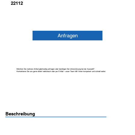
22112
Anfragen
Möchten Sie mehrere Artikel gleichzeitig anfragen oder benötigen Sie Unterstützung bei der Auswahl?
Kontaktieren Sie uns gerne direkt telefonisch oder per E-Mail – unser Team hilft Ihnen kompetent und schnell weiter.
Beschreibung