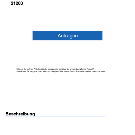
21203
Anfragen
Möchten Sie mehrere Artikel gleichzeitig anfragen oder benötigen Sie Unterstützung bei der Auswahl?
Kontaktieren Sie uns gerne direkt telefonisch oder per E-Mail – unser Team hilft Ihnen kompetent und schnell weiter.
Beschreibung