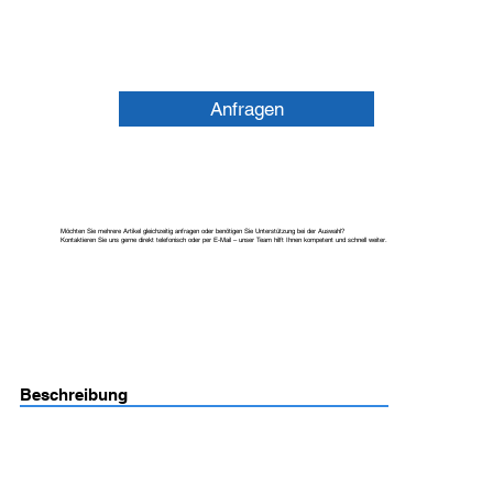
Anfragen
Möchten Sie mehrere Artikel gleichzeitig anfragen oder benötigen Sie Unterstützung bei der Auswahl?
Kontaktieren Sie uns gerne direkt telefonisch oder per E-Mail – unser Team hilft Ihnen kompetent und schnell weiter.
Beschreibung