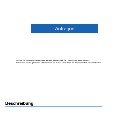
Anfragen
Möchten Sie mehrere Artikel gleichzeitig anfragen oder benötigen Sie Unterstützung bei der Auswahl?
Kontaktieren Sie uns gerne direkt telefonisch oder per E-Mail – unser Team hilft Ihnen kompetent und schnell weiter.
Beschreibung