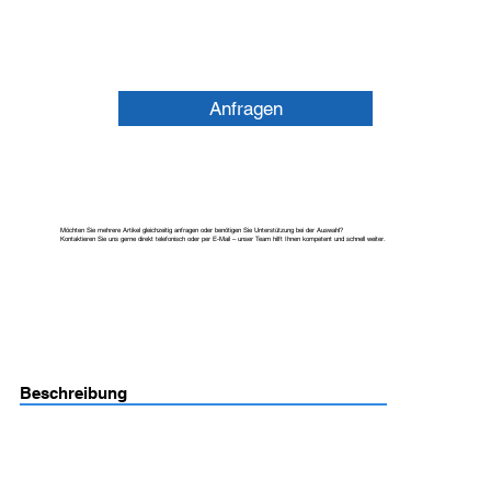
Anfragen
Möchten Sie mehrere Artikel gleichzeitig anfragen oder benötigen Sie Unterstützung bei der Auswahl?
Kontaktieren Sie uns gerne direkt telefonisch oder per E-Mail – unser Team hilft Ihnen kompetent und schnell weiter.
Beschreibung