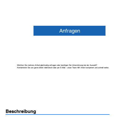
Anfragen
Möchten Sie mehrere Artikel gleichzeitig anfragen oder benötigen Sie Unterstützung bei der Auswahl?
Kontaktieren Sie uns gerne direkt telefonisch oder per E-Mail – unser Team hilft Ihnen kompetent und schnell weiter.
Beschreibung