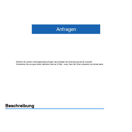
Anfragen
Möchten Sie mehrere Artikel gleichzeitig anfragen oder benötigen Sie Unterstützung bei der Auswahl?
Kontaktieren Sie uns gerne direkt telefonisch oder per E-Mail – unser Team hilft Ihnen kompetent und schnell weiter.
Beschreibung