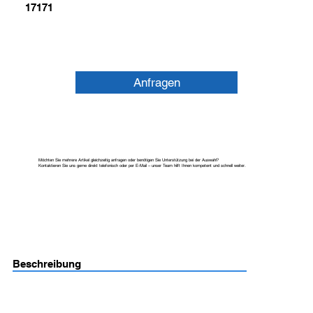
17171
Anfragen
Möchten Sie mehrere Artikel gleichzeitig anfragen oder benötigen Sie Unterstützung bei der Auswahl?
Kontaktieren Sie uns gerne direkt telefonisch oder per E-Mail – unser Team hilft Ihnen kompetent und schnell weiter.
Beschreibung