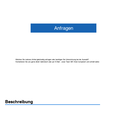
Anfragen
Möchten Sie mehrere Artikel gleichzeitig anfragen oder benötigen Sie Unterstützung bei der Auswahl?
Kontaktieren Sie uns gerne direkt telefonisch oder per E-Mail – unser Team hilft Ihnen kompetent und schnell weiter.
Beschreibung