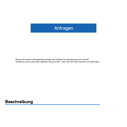
Anfragen
Möchten Sie mehrere Artikel gleichzeitig anfragen oder benötigen Sie Unterstützung bei der Auswahl?
Kontaktieren Sie uns gerne direkt telefonisch oder per E-Mail – unser Team hilft Ihnen kompetent und schnell weiter.
Beschreibung