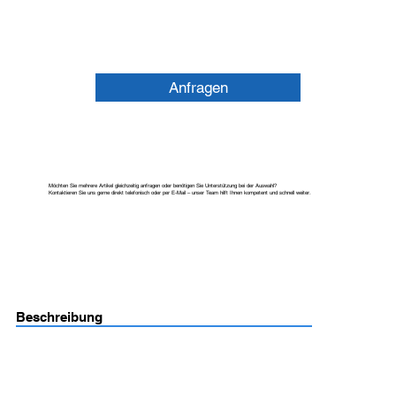
Anfragen
Möchten Sie mehrere Artikel gleichzeitig anfragen oder benötigen Sie Unterstützung bei der Auswahl?
Kontaktieren Sie uns gerne direkt telefonisch oder per E-Mail – unser Team hilft Ihnen kompetent und schnell weiter.
Beschreibung