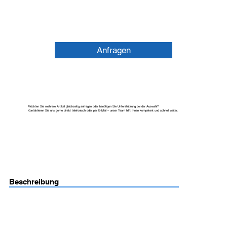
Anfragen
Möchten Sie mehrere Artikel gleichzeitig anfragen oder benötigen Sie Unterstützung bei der Auswahl?
Kontaktieren Sie uns gerne direkt telefonisch oder per E-Mail – unser Team hilft Ihnen kompetent und schnell weiter.
Beschreibung