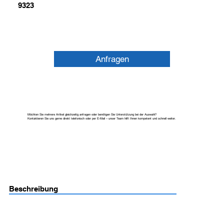
9323
Anfragen
Möchten Sie mehrere Artikel gleichzeitig anfragen oder benötigen Sie Unterstützung bei der Auswahl?
Kontaktieren Sie uns gerne direkt telefonisch oder per E-Mail – unser Team hilft Ihnen kompetent und schnell weiter.
Beschreibung