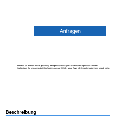
Anfragen
Möchten Sie mehrere Artikel gleichzeitig anfragen oder benötigen Sie Unterstützung bei der Auswahl?
Kontaktieren Sie uns gerne direkt telefonisch oder per E-Mail – unser Team hilft Ihnen kompetent und schnell weiter.
Beschreibung