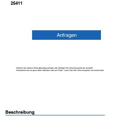
25411
Anfragen
Möchten Sie mehrere Artikel gleichzeitig anfragen oder benötigen Sie Unterstützung bei der Auswahl?
Kontaktieren Sie uns gerne direkt telefonisch oder per E-Mail – unser Team hilft Ihnen kompetent und schnell weiter.
Beschreibung