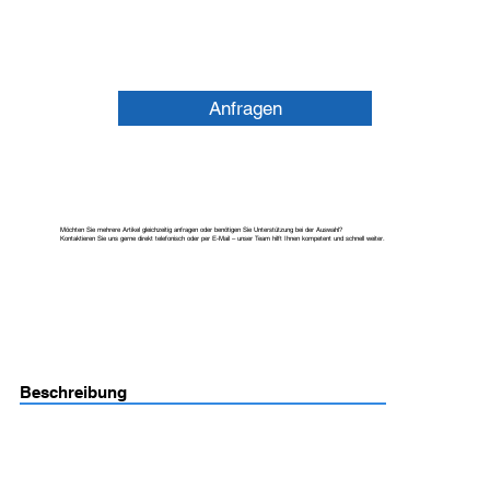
Anfragen
Möchten Sie mehrere Artikel gleichzeitig anfragen oder benötigen Sie Unterstützung bei der Auswahl?
Kontaktieren Sie uns gerne direkt telefonisch oder per E-Mail – unser Team hilft Ihnen kompetent und schnell weiter.
Beschreibung