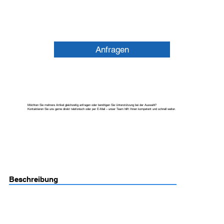
Anfragen
Möchten Sie mehrere Artikel gleichzeitig anfragen oder benötigen Sie Unterstützung bei der Auswahl?
Kontaktieren Sie uns gerne direkt telefonisch oder per E-Mail – unser Team hilft Ihnen kompetent und schnell weiter.
Beschreibung