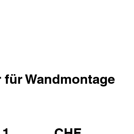
r für Wandmontage
.1
CHF