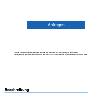
Anfragen
Möchten Sie mehrere Artikel gleichzeitig anfragen oder benötigen Sie Unterstützung bei der Auswahl?
Kontaktieren Sie uns gerne direkt telefonisch oder per E-Mail – unser Team hilft Ihnen kompetent und schnell weiter.
Beschreibung