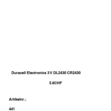
Duracell Electronics 3 V DL2430 CR2430
5.6
CHF
Artikelnr.:
441