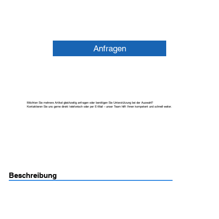
Anfragen
Möchten Sie mehrere Artikel gleichzeitig anfragen oder benötigen Sie Unterstützung bei der Auswahl?
Kontaktieren Sie uns gerne direkt telefonisch oder per E-Mail – unser Team hilft Ihnen kompetent und schnell weiter.
Beschreibung