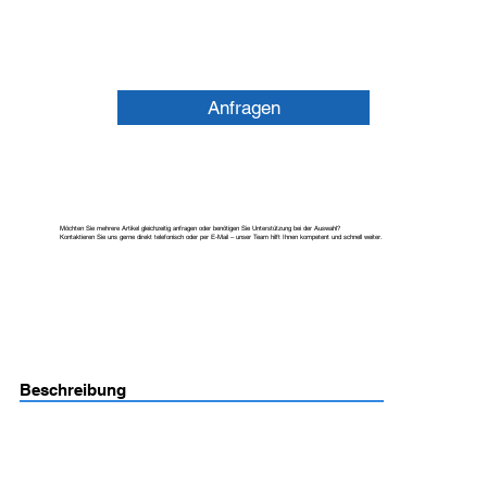
Anfragen
Möchten Sie mehrere Artikel gleichzeitig anfragen oder benötigen Sie Unterstützung bei der Auswahl?
Kontaktieren Sie uns gerne direkt telefonisch oder per E-Mail – unser Team hilft Ihnen kompetent und schnell weiter.
Beschreibung