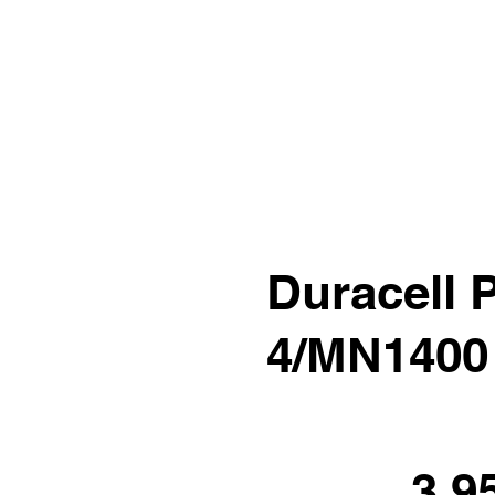
Duracell 
4/MN1400
3.9