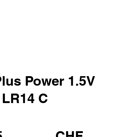
Plus Power 1.5V
 LR14 C
5
CHF