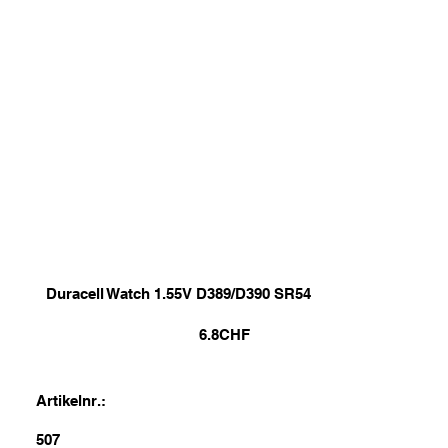
Duracell Watch 1.55V D389/D390 SR54
6.8
CHF
Artikelnr.:
507