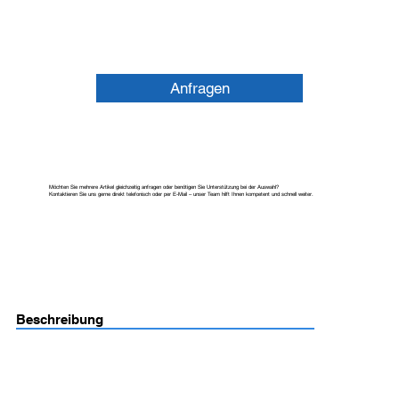
Anfragen
Möchten Sie mehrere Artikel gleichzeitig anfragen oder benötigen Sie Unterstützung bei der Auswahl?
Kontaktieren Sie uns gerne direkt telefonisch oder per E-Mail – unser Team hilft Ihnen kompetent und schnell weiter.
Beschreibung