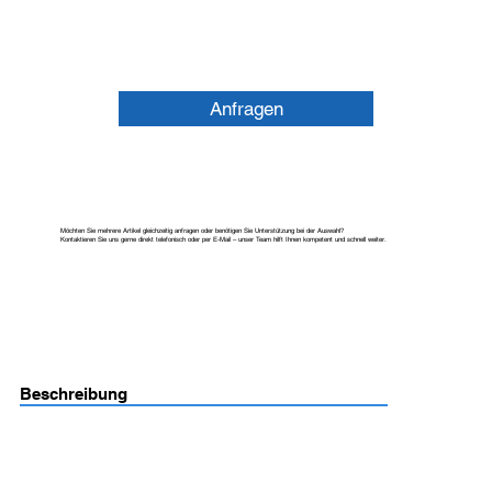
Anfragen
Möchten Sie mehrere Artikel gleichzeitig anfragen oder benötigen Sie Unterstützung bei der Auswahl?
Kontaktieren Sie uns gerne direkt telefonisch oder per E-Mail – unser Team hilft Ihnen kompetent und schnell weiter.
Beschreibung