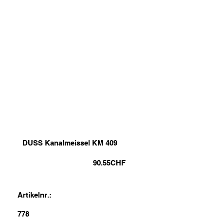
DUSS Kanalmeissel KM 409
90.55
CHF
Artikelnr.:
778