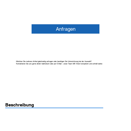
Anfragen
Möchten Sie mehrere Artikel gleichzeitig anfragen oder benötigen Sie Unterstützung bei der Auswahl?
Kontaktieren Sie uns gerne direkt telefonisch oder per E-Mail – unser Team hilft Ihnen kompetent und schnell weiter.
Beschreibung