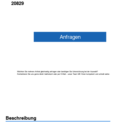
20829
Anfragen
Möchten Sie mehrere Artikel gleichzeitig anfragen oder benötigen Sie Unterstützung bei der Auswahl?
Kontaktieren Sie uns gerne direkt telefonisch oder per E-Mail – unser Team hilft Ihnen kompetent und schnell weiter.
Beschreibung