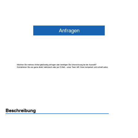
Anfragen
Möchten Sie mehrere Artikel gleichzeitig anfragen oder benötigen Sie Unterstützung bei der Auswahl?
Kontaktieren Sie uns gerne direkt telefonisch oder per E-Mail – unser Team hilft Ihnen kompetent und schnell weiter.
Beschreibung