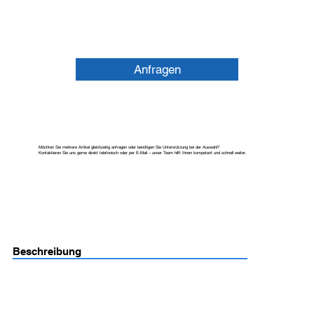
Anfragen
Möchten Sie mehrere Artikel gleichzeitig anfragen oder benötigen Sie Unterstützung bei der Auswahl?
Kontaktieren Sie uns gerne direkt telefonisch oder per E-Mail – unser Team hilft Ihnen kompetent und schnell weiter.
Beschreibung